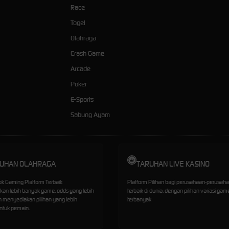
Race
Togel
Olahraga
Crash Game
Arcade
Poker
E-Sports
Sabung Ayam
UHAN OLAHRAGA
TARUHAN LIVE KASINO
k Gaming Platform Terbaik
Platform Pilihan bagi perusahaan-perusah
an lebih banyak game, odds yang lebih
terbaik di dunia, dengan pilihan variasi gam
an menyediakan pilihan yang lebih
terbanyak
ntuk pemain.