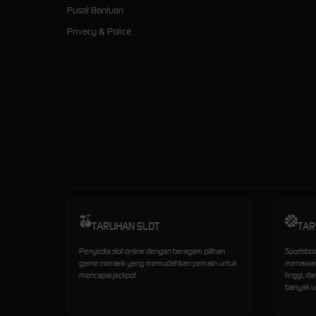
Pusat Bantuan
Privacy & Police
TARUHAN SLOT
TAR
Penyedia slot online dengan beragam pilihan
Sportsboo
game menarik yang memudahkan pemain untuk
menawark
mencapai jackpot
tinggi, d
banyak u