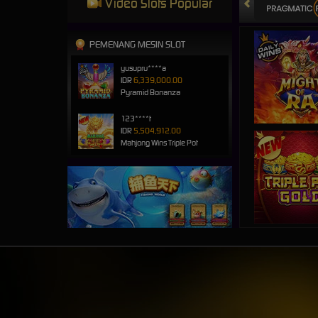
Video Slots Popular
PEMENANG MESIN SLOT
yusupru****a
IDR
6,339,000.00
Pyramid Bonanza
123****t
IDR
5,504,912.00
Mahjong Wins Triple Pot
duak****8
IDR
5,350,000.00
Gates of Olympus 1000
p****6
IDR
5,013,250.00
Sweet Bonanza 2500
ese****2
IDR
4,525,800.00
Gates of Olympus Super
Scatter