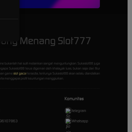
mpang Menang Slot777
ine bukanlah hal sulit melainkan sangat menguntungkan. Sukaslot88 juga
ngapa Sukaslot88 terus digemari oleh khalayak luas, bukan saja dari fitur
lihan game
slot gacor
tersedia, tentunya Sukaslot88 akan selalu diandalkan
ta menggapai profit keuntungan menggiurkan.
Komunitas
c
telegram
96107863
Whatsapp