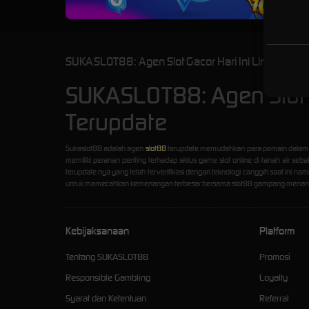
SUKASLOT88: Agen Slot Gacor Hari Ini Link Slot
SUKASLOT88: Agen Slot 
Terupdate
Sukaslot88 adalah agen
slot88
terupdate memudahkan para pemain dalam mel
memiliki peranan penting terhadap siklus game slot online di tanah air seba
terupdate nya yang telah terverifikasi dengan teknologi canggih saat ini 
untuk memecahkan kemenangan terbesar bersama slot88 gampang menang. Ja
Kebijaksanaan
Platform
Tentang SUKASLOT88
Promosi
Responsible Gambling
Loyalty
Syarat dan Ketentuan
Referral