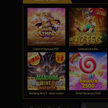
Gates of Olympus POP
Treasures of Aztec
Mahjong Wins 3 – Black Scatter
Sweet Bonanza 2500