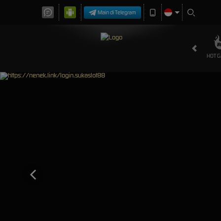
Main di Telegram
HOT 