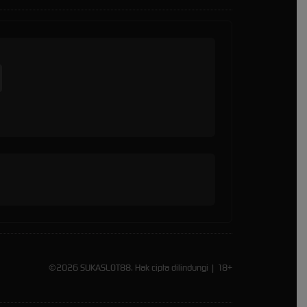
©2026 SUKASLOT88. Hak cipta dilindungi | 18+