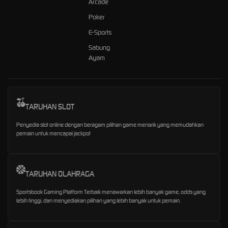
Arcade
Poker
E-Sports
Sabung
Ayam
TARUHAN SLOT
Penyedia slot online dengan beragam pilihan game menarik yang memudahkan
pemain untuk mencapai jackpot
TARUHAN OLAHRAGA
Sportsbook Gaming Platform Terbaik menawarkan lebih banyak game, odds yang
lebih tinggi, dan menyediakan pilihan yang lebih banyak untuk pemain.