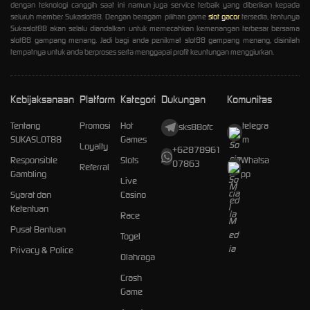
dengan teknologi canggih saat ini namun juga service terbaik yang diberikan kepada
seluruh member Sukaslot88. Dengan beragam pilihan game
slot gacor
tersedia, tentunya
Sukaslot88 akan selalu diandalkan untuk memecahkan kemenangan terbesar bersama
slot88 gampang menang. Jadi bagi anda penikmat slot88 gampang menang, disinilah
tempatnya untuk anda berproses serta menggapai profit keuntungan menggiurkan.
Kebijaksanaan
Platform
Kategori
Dukungan
Komunitas
Tentang
Promosi
Hot
telegra
sks88ofc
SUKASLOT88
Games
m
Loyalty
+62878961
Responsible
Slots
Whatsa
07863
Referral
Gambling
pp
Live
Syarat dan
Casino
Ketentuan
Race
Pusat Bantuan
Togel
Privacy & Police
Olahraga
Crash
Game