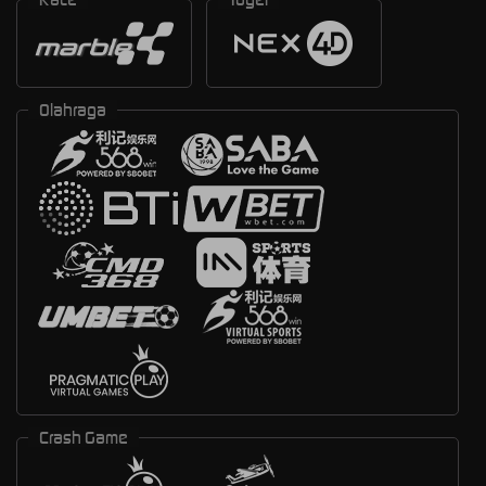
Olahraga
Crash Game