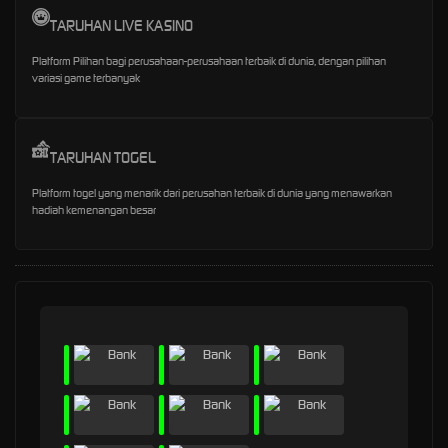
TARUHAN LIVE KASINO
Platform Pilihan bagi perusahaan-perusahaan terbaik di dunia, dengan pilihan
variasi game terbanyak
TARUHAN TOGEL
Platform togel yang menarik dari perusahan terbaik di dunia yang menawarkan
hadiah kemenangan besar