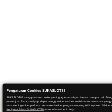
Pengaturan Cookies SUKASLOT88
SUKASLOT88 menggunakan cookies penting agar situs dapat berjalan dengan baik. Den
persetujuan Anda, kami juga dapat menggunakan cookies analitik untuk memahami peng
situs, meningkatkan performa, serta memberikan pengalaman yang lebih nyaman. Silaka
Kebijakan Privasi SUKASLOT88
untuk informasi lebih lanjut.