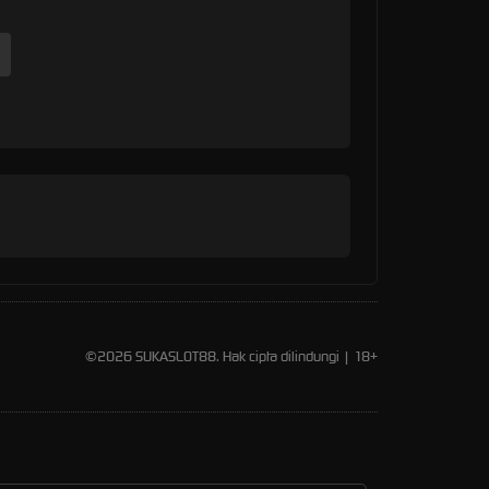
©2026 SUKASLOT88. Hak cipta dilindungi | 18+