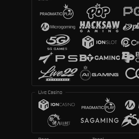
Live Casino