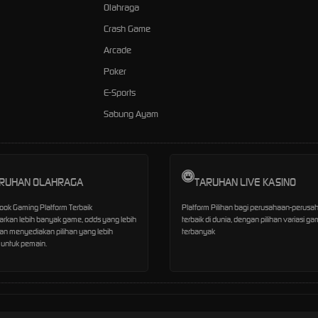
Olahraga
Crash Game
Arcade
Poker
E-Sports
Sabung Ayam
RUHAN OLAHRAGA
TARUHAN LIVE KASINO
ook Gaming Platform Terbaik
Platform Pilihan bagi perusahaan-perusa
kan lebih banyak game, odds yang lebih
terbaik di dunia, dengan pilihan variasi g
 dan menyediakan pilihan yang lebih
terbanyak
untuk pemain.