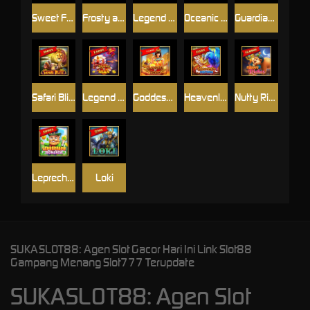
Sweet Frenzy
Frosty and Flamy
Legend Of Eagle
Oceanic Melodies
Guardian of the Museum
Safari Blitz
Legend of Nian
Goddess Of Egypt
Heavenly Fortunes
Nutty Riches
Leprechaun Bonanza
Loki
SUKASLOT88: Agen Slot Gacor Hari Ini Link Slot88
Gampang Menang Slot777 Terupdate
SUKASLOT88: Agen Slot