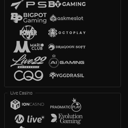
Live Casino