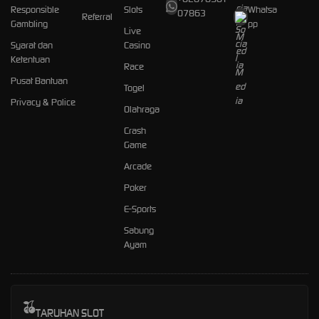
Responsible
Slots
Whatsa
07863
Referral
Gambling
pp
Live
Syarat dan
Casino
Ketentuan
Race
Pusat Bantuan
Togel
Privacy & Police
Olahraga
Crash
Game
Arcade
Poker
E-Sports
Sabung
Ayam
TARUHAN SLOT