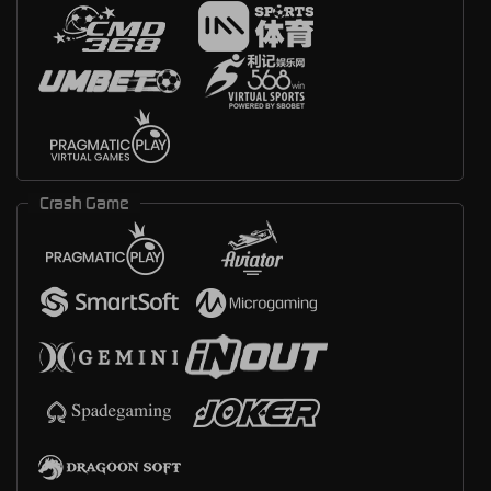
Crash Game