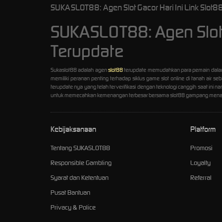
SUKASLOT88: Agen Slot Gacor Hari Ini Link Slo
SUKASLOT88: Agen Slot 
Terupdate
Sukaslot88 adalah agen
slot88
terupdate memudahkan para pemain dalam me
memiliki peranan penting terhadap siklus game slot online di tanah air seb
terupdate nya yang telah terverifikasi dengan teknologi canggih saat in
untuk memecahkan kemenangan terbesar bersama slot88 gampang menang. 
Kebijaksanaan
Platform
Tentang SUKASLOT88
Promosi
Responsible Gambling
Loyalty
Syarat dan Ketentuan
Referral
Pusat Bantuan
Privacy & Police