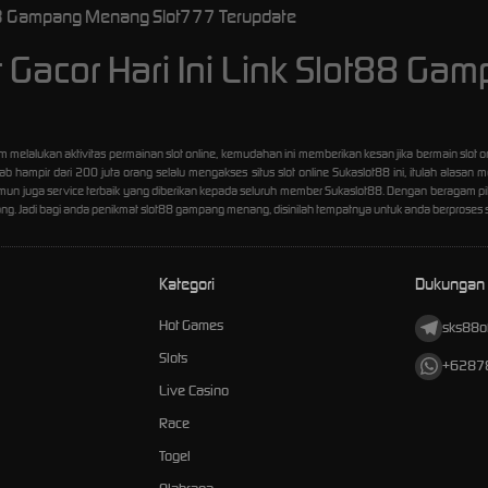
t88 Gampang Menang Slot777 Terupdate
Gacor Hari Ini Link Slot88 G
lalukan aktivitas permainan slot online, kemudahan ini memberikan kesan jika bermain slot o
ab hampir dari 200 juta orang selalu mengakses situs slot online Sukaslot88 ini, itulah alasan 
i namun juga service terbaik yang diberikan kepada seluruh member Sukaslot88. Dengan beragam p
Jadi bagi anda penikmat slot88 gampang menang, disinilah tempatnya untuk anda berproses s
Kategori
Dukungan
Hot Games
sks88o
Slots
+6287
Live Casino
Race
Togel