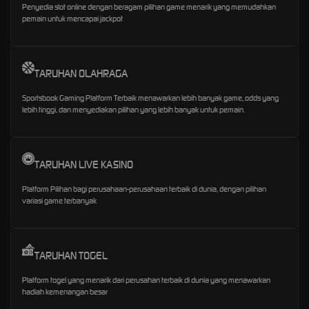
Penyedia slot online dengan beragam pilihan game menarik yang memudahkan
pemain untuk mencapai jackpot
TARUHAN OLAHRAGA
Sportsbook Gaming Platform Terbaik menawarkan lebih banyak game, odds yang
lebih tinggi, dan menyediakan pilihan yang lebih banyak untuk pemain.
TARUHAN LIVE KASINO
Platform Pilihan bagi perusahaan-perusahaan terbaik di dunia, dengan pilihan
variasi game terbanyak
TARUHAN TOGEL
Platform togel yang menarik dari perusahan terbaik di dunia yang menawarkan
hadiah kemenangan besar