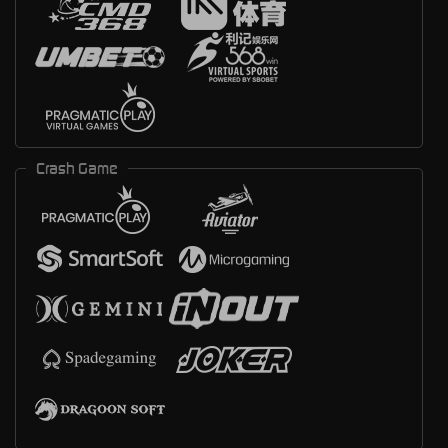
Crash Game