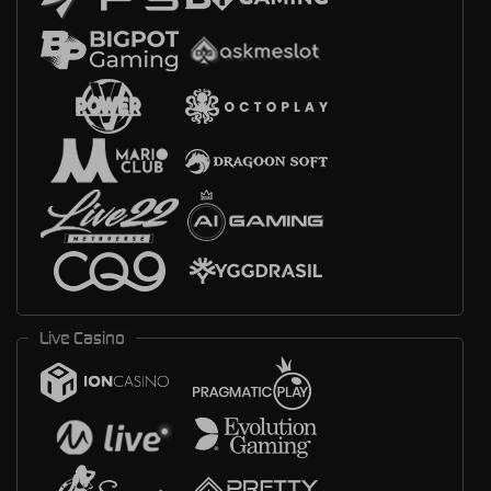
Live Casino