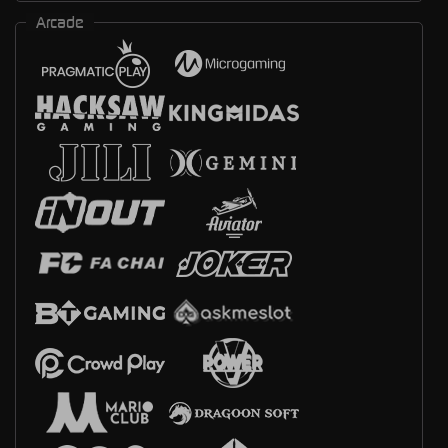
Arcade