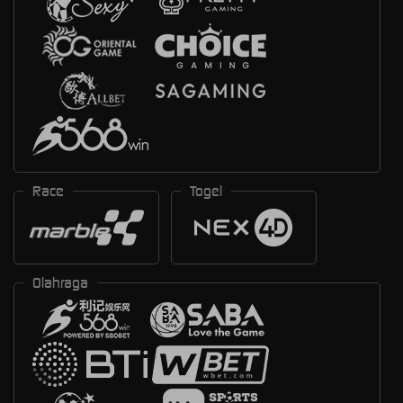
Race
Togel
Olahraga