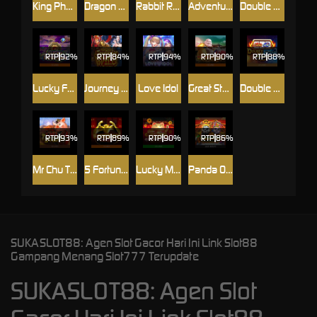
King Pharaoh
Dragon Gold
Rabbit Riches
Adventure Iceland
Double Fortune
RTP
92%
RTP
84%
RTP
94%
RTP
90%
RTP
88%
Lucky Feng Shui
Journey to the Wild
Love Idol
Great Stars
Double Flame
RTP
93%
RTP
89%
RTP
90%
RTP
86%
Mr Chu Tycoon
5 Fortune SA
Lucky Meow
Panda Opera
SUKASLOT88: Agen Slot Gacor Hari Ini Link Slot88
Gampang Menang Slot777 Terupdate
SUKASLOT88: Agen Slot