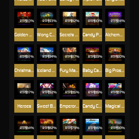
RTP
83%
RTP
93%
RTP
82%
RTP
93%
RTP
84%
Golden Chicken
Wong Choy
Secrets of Anubis
Candy Pop
Alchemy Quest Level Up
RTP
91%
RTP
94%
RTP
87%
RTP
89%
RTP
80%
Christmas Miracles
Iceland SA
Fury Max Lucky Road
Baby Cai Shen
Big Prosperity
RTP
87%
RTP
92%
RTP
86%
RTP
86%
RTP
87%
Heroes
Sweet Bakery
Emperor Gate
Candy Candy
Magical Lamp
RTP
84%
RTP
82%
RTP
79%
RTP
86%
RTP
90%