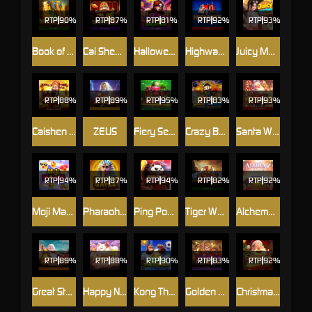
RTP
90%
RTP
87%
RTP
81%
RTP
92%
RTP
93%
Book of Myth
Cai Shen 888
Halloween Vacation
Highway Fortune
Juicy Market
RTP
88%
RTP
89%
RTP
95%
RTP
83%
RTP
93%
Caishen Deluxe Maxways
ZEUS
Fiery Sevens Hot 100
Crazy Bomber
Santa Wild Drop
RTP
94%
RTP
87%
RTP
94%
RTP
82%
RTP
92%
Moji Mania
Pharaoh Gates
Ping Pong Panda
Tiger Warrior
Alchemy Quest Jackpot
RTP
89%
RTP
88%
RTP
90%
RTP
83%
RTP
92%
Great Stars SA
Happy Neko
Kong The Striker
Golden Monkey
Christmas Tree of Wonders