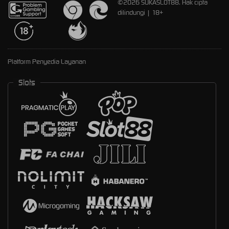
©2026 SUKASLOT88. Hak cipta
dilindungi | 18+
Platform Penyedia Layanan
Slots