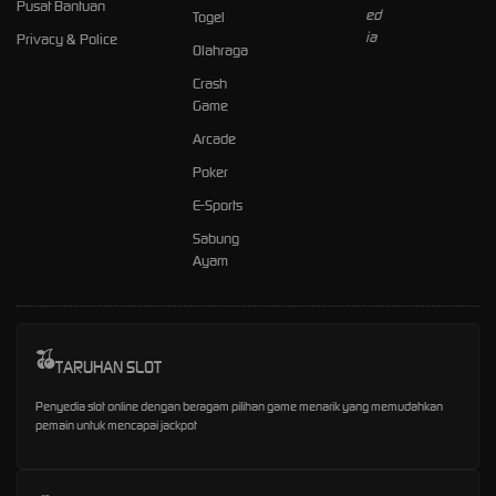
Pusat Bantuan
Togel
Privacy & Police
Olahraga
Crash
Game
Arcade
Poker
E-Sports
Sabung
Ayam
TARUHAN SLOT
Penyedia slot online dengan beragam pilihan game menarik yang memudahkan
pemain untuk mencapai jackpot