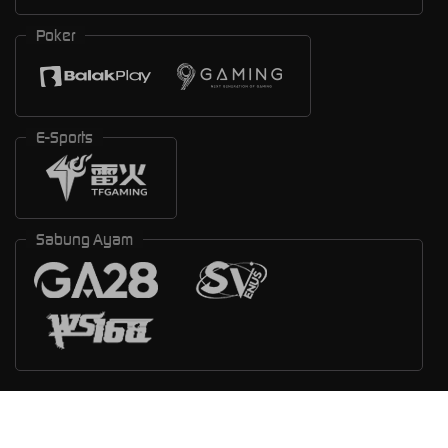
Poker
E-Sports
Sabung Ayam