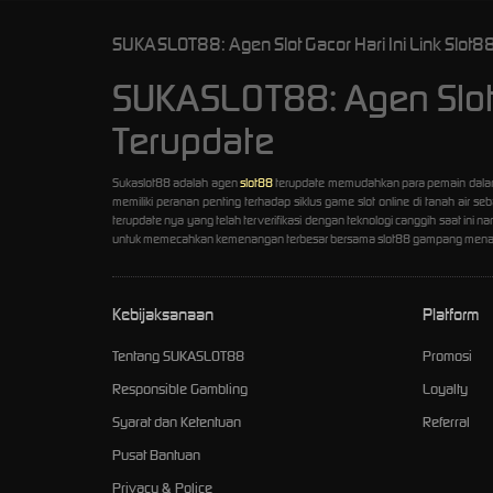
SUKASLOT88: Agen Slot Gacor Hari Ini Link Slo
SUKASLOT88: Agen Slot 
Terupdate
Sukaslot88 adalah agen
slot88
terupdate memudahkan para pemain dalam me
memiliki peranan penting terhadap siklus game slot online di tanah air seb
terupdate nya yang telah terverifikasi dengan teknologi canggih saat in
untuk memecahkan kemenangan terbesar bersama slot88 gampang menang. 
Kebijaksanaan
Platform
Tentang SUKASLOT88
Promosi
Responsible Gambling
Loyalty
Syarat dan Ketentuan
Referral
Pusat Bantuan
Privacy & Police