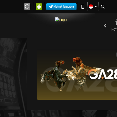
Main di Telegram
HOT