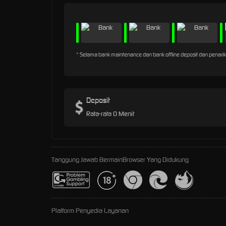
* Selama bank maintenance dan bank offline deposit dan penarik
Deposit
Rata-rata 0 Menit
Tanggung Jawab Bermain
Browser Yang Didukung
Platform Penyedia Layanan