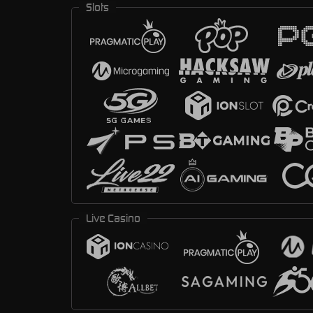
Slots
Live Casino