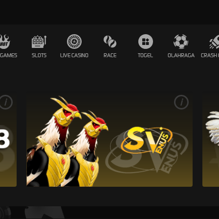
 GAMES
SLOTS
LIVE CASINO
RACE
TOGEL
OLAHRAGA
CRASH
i
i