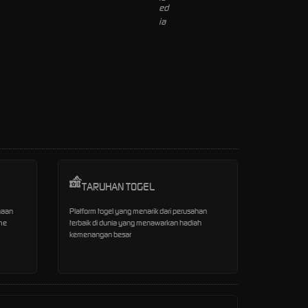
TARUHAN TOGEL
haan
Platform togel yang menarik dari perusahan
ame
terbaik di dunia yang menawarkan hadiah
kemenangan besar