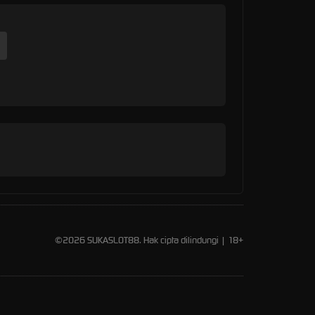
©2026 SUKASLOT88. Hak cipta dilindungi | 18+