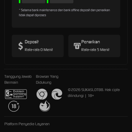
* Selama bank maintenance dan bank offline deposit dan penarikan
tidak dapat diproses
Deposit
Penarikan
Rata-rata 0 Menit
Rata-rata 5 Menit
Tanggung Jawab
Browser Yang
Bermain
Didukung
©2026 SUKASLOT88. Hak cipta
dilindungi | 18+
Platform Penyedia Layanan