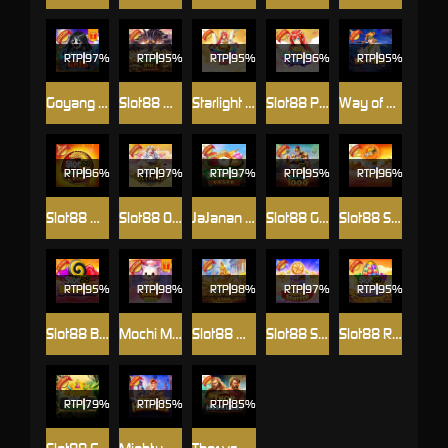
RTP
97%
RTP
95%
RTP
95%
RTP
96%
RTP
95%
Goyang Gaib
Slot88 Mahjong Wins 3 Black Scatter
Starlight Princess 1000
Slot88 Princess
Way of Ninja
RTP
96%
RTP
97%
RTP
97%
RTP
95%
RTP
96%
Slot88 Mahjong Wins 2
Slot88 Olympus
JaJanan Pasar
Slot88 Gates of Gatot Kaca 1000
Slot88 Sweet Bonanza 1000
RTP
95%
RTP
98%
RTP
98%
RTP
97%
RTP
95%
Slot88 Bonanza
Mochi Mania 1000
Slot88 Wisdom of Athena 1000
Slot88 Sweet Bonanza Super Scatter
Slot88 Rush
RTP
79%
RTP
85%
RTP
85%