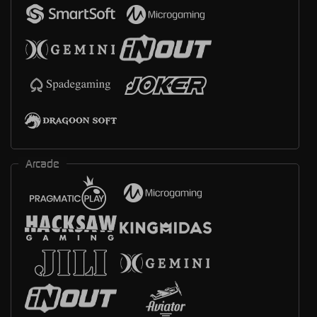
Arcade