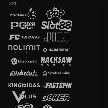
Slots