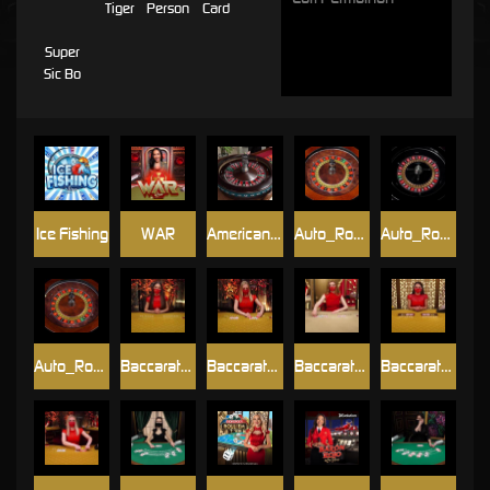
Tiger
Person
Card
Super
Sic Bo
Ice Fishing
WAR
American_Roulette
Auto_Roulette
Auto_Roulette_La_Partage
Auto_Roulette_VIP
Baccarat_A
Baccarat_B
Baccarat_C
Baccarat_Control_Squeeze