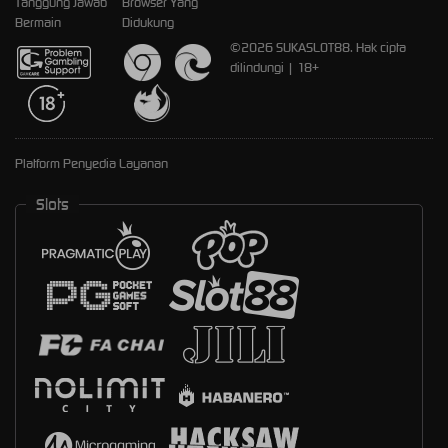
Tanggung Jawab
Browser Yang
Bermain
Didukung
©2026 SUKASLOT88. Hak cipta
dilindungi | 18+
Platform Penyedia Layanan
Slots