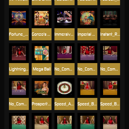
Fortune_Wheel
Gonzo's Treasure Map
Immersive_Roulette
Imperial Quest
Instant_Roulette
Lightning_Baccarat
Mega Ball
No_Comm_Baccarat
No_Comm_Speed_Baccarat_A
No_Comm_Speed_Baccarat_B
No_Comm_Speed_Baccarat_C
Prosperity Tree Baccarat
Speed_Auto_Roulette
Speed_Baccarat_A
Speed_Baccarat_B