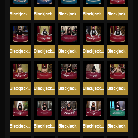
Blackjack_Silver_4
Blackjack_Silver_5
Blackjack_Silver_6
Blackjack_Silver_7
Blackjack_VIP_A
Blackjack_VIP_Alpha
Blackjack_VIP_B
Blackjack_VIP_Beta
Blackjack_VIP_C
Blackjack_VIP_D
Blackjack_VIP_E
Blackjack_VIP_G
Blackjack_VIP_Gamma
Blackjack_VIP_H
Blackjack_VIP_I
Blackjack_VIP_L
Blackjack_VIP_M
Blackjack_VIP_N
Blackjack_VIP_Q
Blackjack_VIP_x