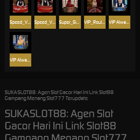
Speed_VIP_Blackjack_C
Speed_VIP_Blackjack_D
Super_Sic_Bo
VIP_Roulette
VIP Always 6 Blackjack 2
VIP Always 6 Blackjack 3
SUKASLOT88: Agen Slot Gacor Hari Ini Link Slot88
Gampang Menang Slot777 Terupdate
SUKASLOT88: Agen Slot
Gacor Hari Ini Link Slot88
Gampang Menang Slot777