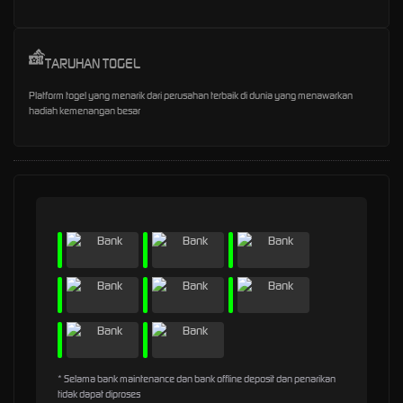
TARUHAN TOGEL
Platform togel yang menarik dari perusahan terbaik di dunia yang menawarkan
hadiah kemenangan besar
* Selama bank maintenance dan bank offline deposit dan penarikan
tidak dapat diproses