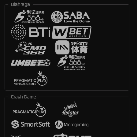
Olahraga
Crash Game