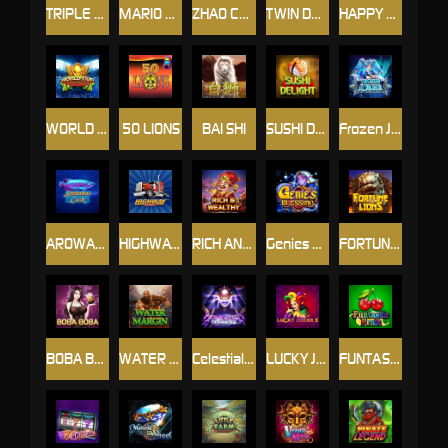
TRIPLE TWISTER
MARIO AND FRIENDS
ZHAO CAI JIN BAO
TWIN DRAGON
HAPPY NEW YEAR
WORLD CUP FRENZY
50 LIONS
BAI SHI
SUSHI DELIGHT
Frozen Joker
AROWANAS LUCK
HIGHWAY KING
RICH AND WEALTHY
Genies Blessing
FORTUNE LIONS
BOBA BOBA
WATER MARGIN
Celestial Goddess
LUCKY JOKER 5
FUNTASTIC FRUIT