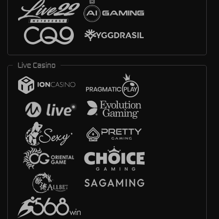
Live Casino