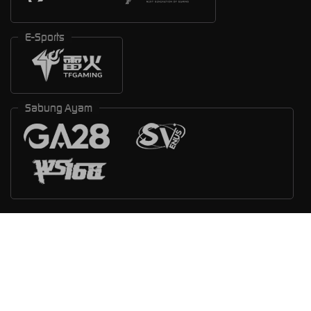
E-Sports
Sabung Ayam