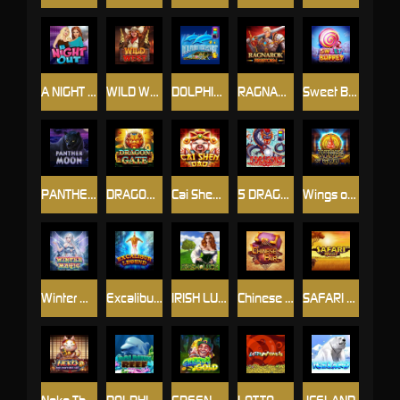
A NIGHT OUT
WILD WEST
DOLPHIN TREASURE
RAGNAROK FIRE STORM
Sweet Buffet
PANTHER MOON
DRAGON GATE
Cai Shen Do
5 DRAGONS
Wings of God
Winter Magic
Excalibur Legend
IRISH LUCK
Chinese Fair
SAFARI HEAT