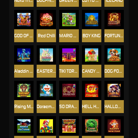
Neko The Fortune Cat
DOLPHIN REEF
GREEN GOLD
LOTTO MADNESS
ICELAND
GOD OF WEALTH
Red Chilli
MARIO GOLF
BOY KING
FORTUNE DRAGON 88
Aladdin Wishes
EASTER BUNNY
TIKI TORCH
CANDY CRUSH
DOG FORTUNE
Rising Maya
Doraemon
50 DRAGONS
HELL HOT 100
HALLOWIN