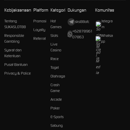
Kebijaksanaan
Platform
Kategori
Dukungan
Komunitas
Tentang
Promosi
Hot
telegra
sks88ofc
SUKASLOT88
Games
m
Loyalty
+62878961
Responsible
Slots
Whatsa
07863
Referral
Gambling
pp
Live
Syarat dan
Casino
Ketentuan
Race
Pusat Bantuan
Togel
Privacy & Police
Olahraga
Crash
Game
Arcade
Poker
E-Sports
Sabung