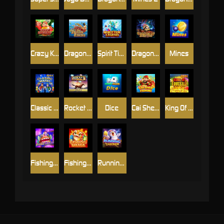
Crazy King Kong
Dragon Fishing
Spirit Tide Legend
Dragon of Demons
Mines
Classic Mario
Rocket Derby
Dice
Cai Shen Fishing
King Of Football
Fishing Disco
Fishing YiLuFa
Running Chicken