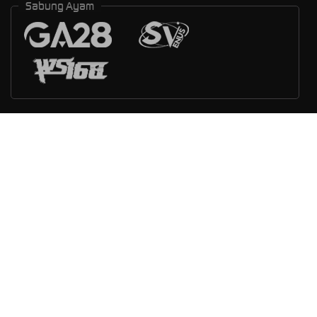
Sabung Ayam