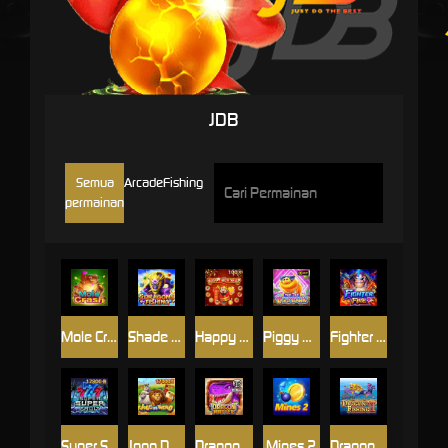
JDB
Semua
Arcade
Fishing
permainan
Mole Crash
Shade Dragons Fishing
Happy New Year
Piggy Bank TapTap
Fighter Fire
Super Super Fruit
Jogo Do Bicho
Dragon Master
Mines 2
Dragon Fishing II