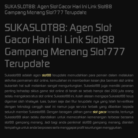
SUKASLOT88: Agen Slot Gacor Hari Ini Link Slot88
Gampang Menang Slot777 Terupdate
SUKASLOT88: Agen Slot
Gacor Hari Ini Link Slot88
Gampang Menang Slot777
Terupdate
Sukaslot88 adalah agen
slot88
terupdate memudahkan para pemain dalam melalukan
aktivitas permainan slot online, kemudahan ini memberikan kesan jika bermain slot online
bukanlah hal sulit melainkan sangat menguntungkan. Sukaslot88 juga memiliki peranan
penting terhadap siklus game slot online di tanah air sebab hampir dari 200 juta orang
selalu mengakses situs slot online Sukaslot88 ini, itulah alasan mengapa Sukaslot88 terus
digemari oleh khalayak luas, bukan saja dari fitur terupdate nya yang telah terverifikasi
dengan teknologi canggih saat ini namun juga service terbaik yang diberikan kepada
seluruh member Sukaslot88. Dengan beragam pilihan game
slot gacor
tersedia, tentunya
Sukaslot88 akan selalu diandalkan untuk memecahkan kemenangan terbesar bersama
slot88 gampang menang. Jadi bagi anda penikmat slot88 gampang menang, disinilah
tempatnya untuk anda berproses serta menggapai profit keuntungan menggiurkan.