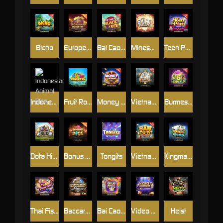
Bicho
European Roulette
Bai Cao Black & Red
Minesweeper
Teen Patti Versus
Indonesian Animal Dice
Fruit Roulette
Money Wheel Deluxe
Vietnam Fish Prawn Crab
Burmese 6 Animals
Dota Hi-Lo
Bonus Dice
Tongits
Vietnam Rock Paper Scissors
Kingmaker Pok Deng
Thai Fish Prawn Crab GO!
Baccarat: Multi
Bai Cao Mystic Four
Video Poker
Heist