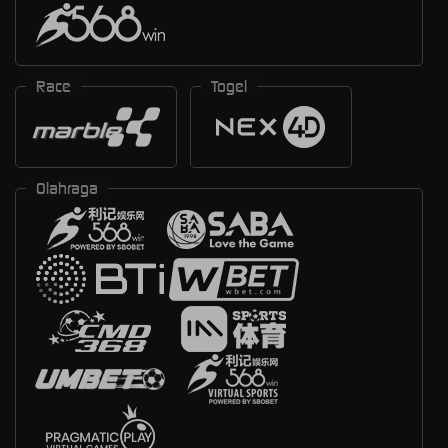
Race
Togel
Olahraga